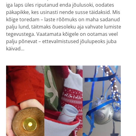
iga laps üles riputanud enda jõulusoki, oodates
päkapikke, kes usinasti nende susse täidaksid. Mis
kõige toredam – laste rõõmuks on maha sadanud
palju lund, täitmaks õuesoleku aja vahvate lumiste
tegevustega. Vaatamata kõigele on ootamas veel
palju põnevat – ettevalmistused jõulupeoks juba
käivad…