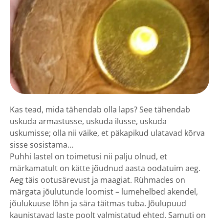
Kas tead, mida tähendab olla laps? See tähendab
uskuda armastusse, uskuda ilusse, uskuda
uskumisse; olla nii väike, et päkapikud ulatavad kõrva
sisse sosistama…
Puhhi lastel on toimetusi nii palju olnud, et
märkamatult on kätte jõudnud aasta oodatuim aeg.
Aeg täis ootusärevust ja maagiat. Rühmades on
märgata jõulutunde loomist – lumehelbed akendel,
jõulukuuse lõhn ja sära täitmas tuba. Jõulupuud
kaunistavad laste poolt valmistatud ehted. Samuti on