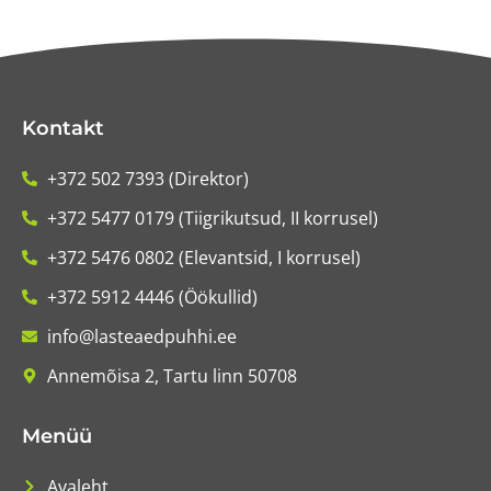
Kontakt
+372 502 7393 (Direktor)
+372 5477 0179 (Tiigrikutsud, II korrusel)
+372 5476 0802 (Elevantsid, I korrusel)
+372 5912 4446 (Öökullid)
info@lasteaedpuhhi.ee
Annemõisa 2, Tartu linn 50708
Menüü
Avaleht