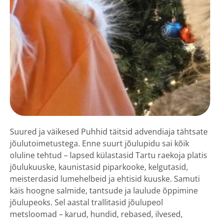
Suured ja väikesed Puhhid täitsid advendiaja tähtsate
jõulutoimetustega. Enne suurt jõulupidu sai kõik
oluline tehtud – lapsed külastasid Tartu raekoja platis
jõulukuuske, kaunistasid piparkooke, kelgutasid,
meisterdasid lumehelbeid ja ehtisid kuuske. Samuti
käis hoogne salmide, tantsude ja laulude õppimine
jõulupeoks. Sel aastal trallitasid jõulupeol
metsloomad – karud, hundid, rebased, ilvesed,