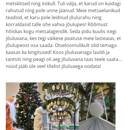
metskitsed ning öökull. Tuli välja, et karud on kuidagi
rahutud ning pole unne jäänud. Meie metsaelanikud
teadsid, et karu pole leidnud jõulurahu ning
korraldasid talle ühe vahva jõulupeo! Rõõmust
hõiskas kogu metsalagendik. Seda pidu kuulis isegi
jõuluvana, kes tegi väikese peatuse meie lasteaias, et
jõulupeost osa saada. Otseloomulikult olid temaga
kaasas ka kingitused! Koos jõuluvanaga lauldi ja
tantsiti ning peagi oli aeg jõuluvana taas teele saata…
nüüd jääb üle veel tõelist jõuluaega oodata!