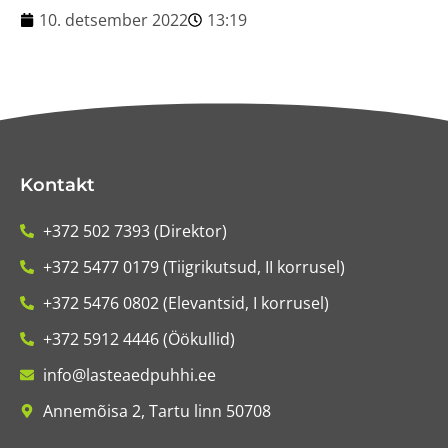
10. detsember 2022
13:19
Kontakt
+372 502 7393 (Direktor)
+372 5477 0179 (Tiigrikutsud, II korrusel)
+372 5476 0802 (Elevantsid, I korrusel)
+372 5912 4446 (Öökullid)
info@lasteaedpuhhi.ee
Annemõisa 2, Tartu linn 50708